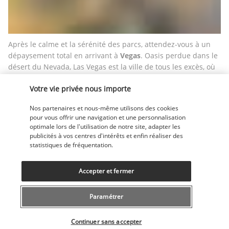
Après le calme et la sérénité des parcs, attendez-vous à un 
dépaysement total en arrivant à 
Vegas
. Oasis perdue dans le 
désert du Nevada, Las Vegas est la ville de tous les excès, où 
le luxe et le divertissement sont à leur apogée.
Votre vie privée nous importe
Repas libres. Nuit à Las Vegas.
Nos partenaires et nous-même utilisons des cookies
JOUR 8 : LAS VEGAS - DEPART
pour vous offrir une navigation et une personnalisation
optimale lors de l'utilisation de notre site, adapter les
publicités à vos centres d'intérêts et enfin réaliser des
statistiques de fréquentation.
Accepter et fermer
Paramétrer
Fin du circuit et 
restitution du véhicule de location à 
Sélectionner votre offre
l’aéroport de Las Vegas 
avant de prendre votre vol retour.
Continuer sans accepter