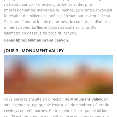
rive sud pour voir l'une des plus belles et des plus 
impressionnantes merveilles du monde. Le Grand Canyon est 
le résultat de millions d'années d'érosion par le vent et l'eau. 
C'est une étendue infinie de formes, de couleurs et d'ombres 
impénétrables. Le fleuve Colorado coule sur plus d'un 
kilomètre en dessous du bord du canyon.
Repas libres. Nuit au Grand Canyon.
JOUR 3 : MONUMENT VALLEY
Vous partirez ensuite en direction de 
Monument Valley
, un 
site légendaire, typique de l'ouest, où de nombreux films de 
cowboys ont été tournés. Cette plaine désertique de 40 km 
sur 25 est hérissée de monolithes de grès gigantesques qui 