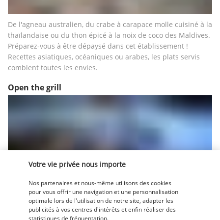
De l'agneau australien, du crabe à carapace molle cuisiné à la 
thaïlandaise ou du thon épicé à la noix de coco des Maldives. 
Préparez-vous à être dépaysé dans cet établissement ! 
Recettes asiatiques, océaniques ou arabes, les plats servis 
comblent toutes les envies.
Open the grill
Votre vie privée nous importe
Initiez-vous aux trésors culinaires de l'Amérique du Sud dans 
Nos partenaires et nous-même utilisons des cookies
un décor soigné. Au menu, des quesadillas fourrées aux 
pour vous offrir une navigation et une personnalisation
crevettes. Ou encore une déclinaison péruvienne de notre 
optimale lors de l'utilisation de notre site, adapter les
publicités à vos centres d'intérêts et enfin réaliser des
bouillabaisse, la parihuela, à arroser d'un mousseux régional 
statistiques de fréquentation.