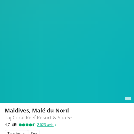
Maldives, Malé du Nord
Taj Coral Reef Resort & Spa
5
*
4,7
2 623
avis
Tout inclus
Spa