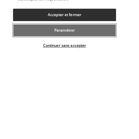
ou d'un pisco sour. 
Reef bar
Accepter et fermer
Paramétrer
Sélectionner votre offre
Continuer sans accepter
Face au coucher de soleil et plus tard sous les étoiles, 
savourez des moments de détente entre amoureux ou en 
compagnie d'autres voyageurs. Commandez le plateau de 
tequila avec 6 sels et accompagnez-le de légumes, de 
bruschetta ou de beignets aux crustacés.
Plus de détails
Activités & Lifestyle