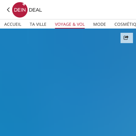
ACCUEIL
TA VILLE
VOYAGE & VOL
MODE
COSMÉTI