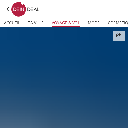
ACCUEIL
TA VILLE
VOYAGE & VOL
MODE
COSMÉTI