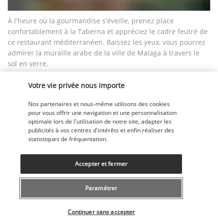
À l'heure où la gourmandise s'éveille, prenez place 
confortablement à la Taberna et appréciez le cadre feutré de 
ce restaurant méditerranéen. Baissez les yeux, vous pourrez 
admirer la muraille arabe de la ville de Malaga à travers le 
sol en verre.
La Posada Food
Votre vie privée nous importe
Prêt à découvrir une nouvelle expérience gastronomique 
Nos partenaires et nous-même utilisons des cookies
inspirée de la tradition des anciennes auberges de cour. 
pour vous offrir une navigation et une personnalisation
Rendez-vous à La Posada Food, l'autre restaurant du Vincci 
optimale lors de l'utilisation de notre site, adapter les
Seleccion Posada del Patio proposant une cuisine moderne et 
publicités à vos centres d'intérêts et enfin réaliser des
statistiques de fréquentation.
sophistiquée, tout au long de la journée.
Plus de détails
Accepter et fermer
Paramétrer
Activité & Lifestyle
Sélectionner votre offre
Continuer sans accepter