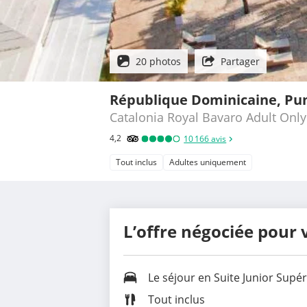
20 photos
Partager
République Dominicaine, Pu
Catalonia Royal Bavaro Adult Only
4,2
10 166
avis
Tout inclus
Adultes uniquement
L’offre négociée pour 
Le séjour en
Suite Junior Supé
Tout inclus