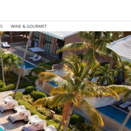
TS
WINE & GOURMET