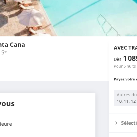
nta Cana
AVEC TR
5
*
1 0
Dès
Pour 5 nuits
Payez votre 
Autres du
vous
10, 11, 12
Sélect
rieure