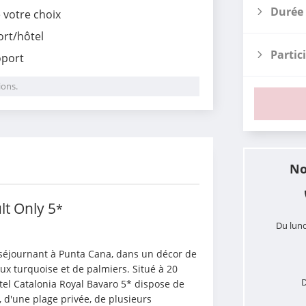
Durée 
e votre choix
ort/hôtel
Partic
oport
ions.
i
No
lt Only
5
*
Du lund
séjournant à Punta Cana, dans un décor de 
ux turquoise et de palmiers. Situé à 20 
D
ôtel Catalonia Royal Bavaro 5* dispose de 
 d'une plage privée, de plusieurs 