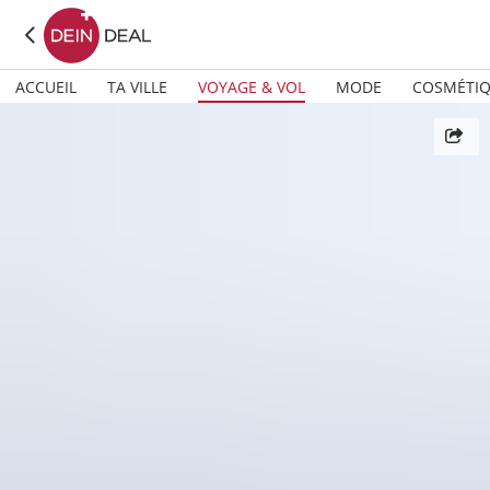
ACCUEIL
TA VILLE
VOYAGE & VOL
MODE
COSMÉTI