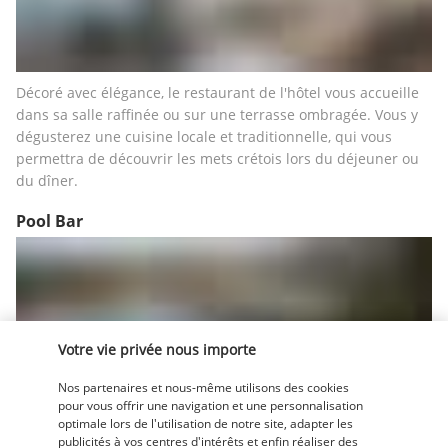
Décoré avec élégance, le restaurant de l'hôtel vous accueille 
dans sa salle raffinée ou sur une terrasse ombragée. Vous y 
dégusterez une cuisine locale et traditionnelle, qui vous 
permettra de découvrir les mets crétois lors du déjeuner ou 
du dîner.
Pool Bar
Votre vie privée nous importe
Nos partenaires et nous-même utilisons des cookies
pour vous offrir une navigation et une personnalisation
Cocktails rafraîchissants, jus de fruits et autres boissons vous 
optimale lors de l'utilisation de notre site, adapter les
seront proposés au bar situé près de l'une des piscines. Ici, 
publicités à vos centres d'intérêts et enfin réaliser des