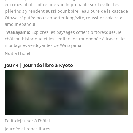
énormes pilotis, offre une vue imprenable sur la ville. Les 
pèlerins s'y rendent aussi pour boire l'eau pure de la cascade 
Otowa, réputée pour apporter longévité, réussite scolaire et 
amour épanoui.
-
Wakayama: 
Explorez les paysages côtiers pittoresques, le 
château historique et les sentiers de randonnée à travers les 
montagnes verdoyantes de Wakayama.
Nuit à l'hôtel.
Jour 4 | Journée libre à Kyoto
Petit-déjeuner à l’hôtel. 
Journée et repas libres.