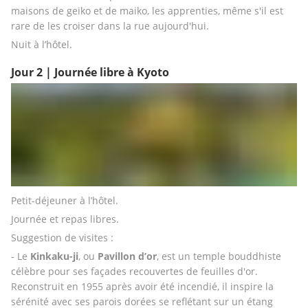
maisons de geiko et de maiko, les apprenties, même s'il est 
rare de les croiser dans la rue aujourd'hui.
Nuit à l’hôtel.
Jour 2 | Journée libre à Kyoto
Petit-déjeuner à l’hôtel. 
Journée et repas libres. 
Suggestion de visites :
- Le 
Kinkaku-ji
, ou 
Pavillon d’or
, est un temple bouddhiste 
célèbre pour ses façades recouvertes de feuilles d'or. 
Reconstruit en 1955 après avoir été incendié, il inspire la 
sérénité avec ses parois dorées se reflétant sur un étang 