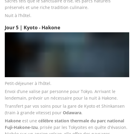
sacrés tels que le sanctuaire d'Ise, les parcs naturels 
préservés et une riche tradition culinaire.
Nuit à l’hôtel.
Jour 5 | Kyoto - Hakone
Petit-déjeuner à l’hôtel. 
Envoi d’une valise par personne pour Tokyo. Arrivant le 
lendemain, prévoir un nécessaire pour la nuit à Hakone. 
Transfert par vos soins pour la gare de Kyoto et Shinkansen 
(train à grande vitesse) pour 
Odawara
. 
Hakone
 est une 
célèbre station thermale du parc national 
Fuji-Hakone-Izu
, prisée par les Tokyoïtes en quête d'évasion. 
Nichée sur un ancien volcan, elle offre des paysages 