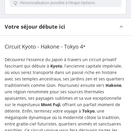
Personnalisation possible à l’étape Options.
Votre séjour débute ici
Circuit Kyoto - Hakone - Tokyo
4
*
Découvrez l'essence du Japon à travers un circuit privatif 
fascinant qui débute à 
Kyoto
, l'ancienne capitale impériale, 
où vous serez transporté dans un passé riche en histoire 
avec ses temples ancestraux, ses jardins zen et ses quartiers 
traditionnels comme Gion. Poursuivez ensuite vers 
Hakone
, 
une région renommée pour ses sources thermales 
apaisantes, ses paysages sublimes et sa vue exceptionnelle 
sur le majestueux 
Mont Fuji
, offrant un parfait moment de 
détente. Enfin, terminez votre voyage à 
Tokyo
, une 
mégalopole dynamique où la modernité côtoie la tradition, 
entre gratte-ciel futuristes, quartiers animés et sanctuaires 
paisibles. Ce circuit unique vous fera découvrir toutes les 