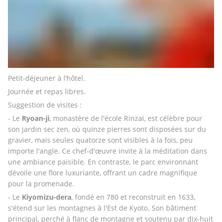
Petit-déjeuner à l’hôtel. 
Journée et repas libres.
Suggestion de visites :
- Le 
Ryoan-ji
, monastère de l'école Rinzai, est célèbre pour 
son jardin sec zen, où quinze pierres sont disposées sur du 
gravier, mais seules quatorze sont visibles à la fois, peu 
importe l'angle. Ce chef-d'œuvre invite à la méditation dans 
une ambiance paisible. En contraste, le parc environnant 
dévoile une flore luxuriante, offrant un cadre magnifique 
pour la promenade.
- Le 
Kiyomizu-dera
, fondé en 780 et reconstruit en 1633, 
s'étend sur les montagnes à l'Est de Kyoto. Son bâtiment 
principal, perché à flanc de montagne et soutenu par dix-huit 