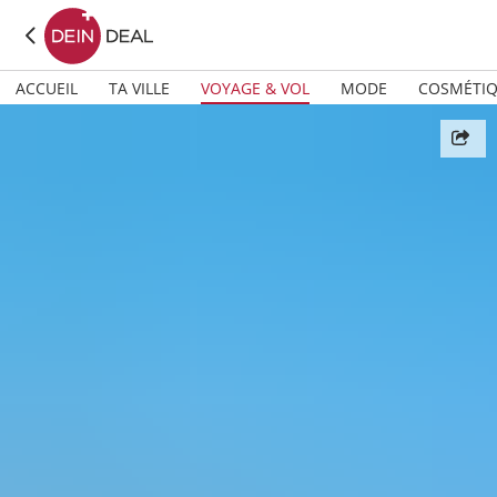
ACCUEIL
TA VILLE
VOYAGE & VOL
MODE
COSMÉTI