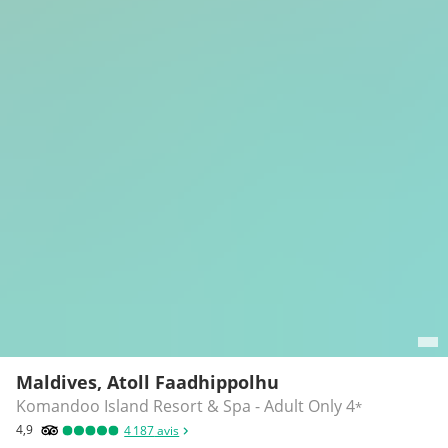
Maldives, Atoll Faadhippolhu
Komandoo Island Resort & Spa - Adult Only
4
*
4,9
4 187
avis