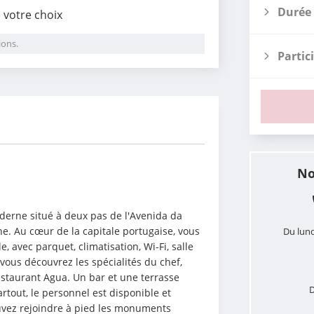
Durée 
e votre choix
ions.
Partic
i
No
erne situé à deux pas de l'Avenida da 
e. Au cœur de la capitale portugaise, vous 
Du lund
avec parquet, climatisation, Wi-Fi, salle 
ous découvrez les spécialités du chef, 
restaurant Agua. Un bar et une terrasse 
D
out, le personnel est disponible et 
uvez rejoindre à pied les monuments 