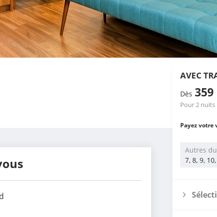
AVEC TR
359
Dès
Pour 2 nuits
Payez votre 
Autres du
vous
7, 8, 9, 10
Sélect
d