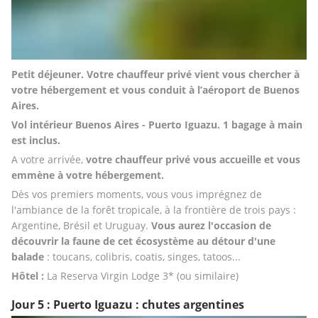
Petit déjeuner. Votre chauffeur privé vient vous chercher à 
votre hébergement et vous conduit à l’aéroport de Buenos 
Aires.
Vol intérieur Buenos Aires - Puerto Iguazu. 1 bagage à main 
est inclus.
A votre arrivée, 
votre chauffeur privé vous accueille et vous 
emmène à votre hébergement. 
Dès vos premiers moments, vous vous imprégnez de 
l'ambiance de la forêt tropicale, à la frontière de trois pays : 
Argentine, Brésil et Uruguay. 
Vous aurez l'occasion de 
découvrir la faune de cet écosystème au détour d'une 
balade
 : toucans, colibris, coatis, singes, tatoos...
Hôtel :
 La Reserva Virgin Lodge 3* (ou similaire)
Jour 5 : Puerto Iguazu : chutes argentines