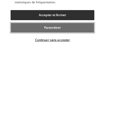
Petit déjeuner
. 
Votre chauffeur vient vous chercher à votre 
statistiques de fréquentation.
hébergement et vous conduit à l’aéroport de Foz do Iguaçu. 
Vol intérieur Foz do Iguaçu - Rio de Janeiro. 1 bagage à main 
Accepter et fermer
est inclus.
A votre arrivée, 
votre chauffeur privé vous accueille et vous 
Paramétrer
emmène à votre hébergement. 
Sélectionner votre offre
Hôtel :
 Arena Leme 4* (ou similaire)
Continuer sans accepter
Jour 8 : Journée libre à Rio de Janeiro
Petit déjeuner. Journée libre à Rio de Janeiro.
Hôtel :
 Arena Leme 4* (ou similaire)