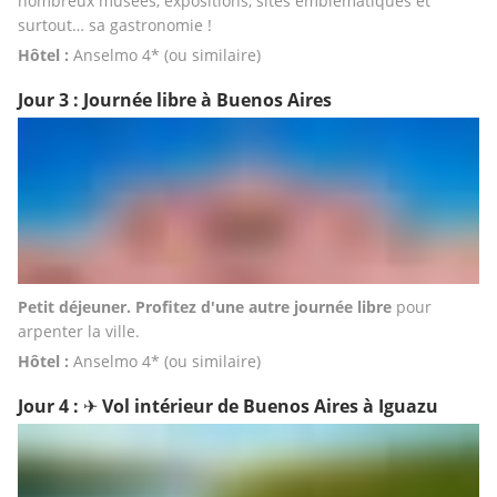
nombreux musées, expositions, sites emblématiques et 
surtout… sa gastronomie ! 
Hôtel : 
Anselmo 4* (ou similaire)
Jour 3 : Journée libre à Buenos Aires
Petit déjeuner. Profitez d'une autre journée libre 
pour 
arpenter la ville.
Hôtel :
 Anselmo 4* (ou similaire)
Jour 4 : ✈︎ Vol intérieur de Buenos Aires à Iguazu