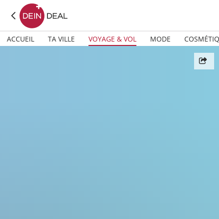
ACCUEIL
TA VILLE
VOYAGE & VOL
MODE
COSMÉTI