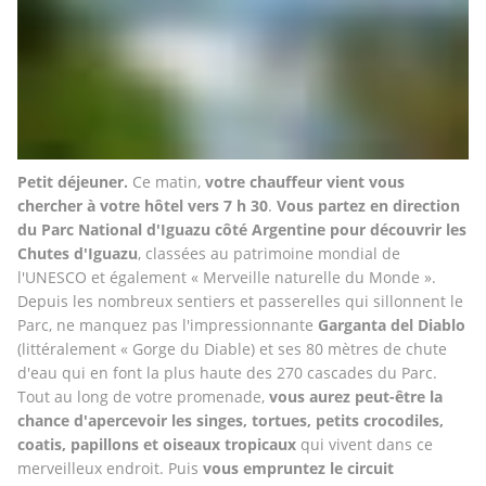
Petit déjeuner.
 Ce matin, 
votre chauffeur vient vous 
chercher à votre hôtel vers 7 h 30
. 
Vous partez en direction 
du
Parc National d'Iguazu
côté Argentine pour découvrir les 
Chutes d'Iguazu
, classées au patrimoine mondial de 
l'UNESCO et également « Merveille naturelle du Monde ». 
Depuis les nombreux sentiers et passerelles qui sillonnent le 
Parc, ne manquez pas l'impressionnante 
Garganta del Diablo
(littéralement « Gorge du Diable) et ses 80 mètres de chute 
d'eau qui en font la plus haute des 270 cascades du Parc. 
Tout au long de votre promenade, 
vous aurez peut-être la 
chance d'apercevoir les singes, tortues, petits crocodiles, 
coatis, papillons et oiseaux tropicaux 
qui vivent dans ce 
merveilleux endroit. Puis 
vous empruntez le circuit 