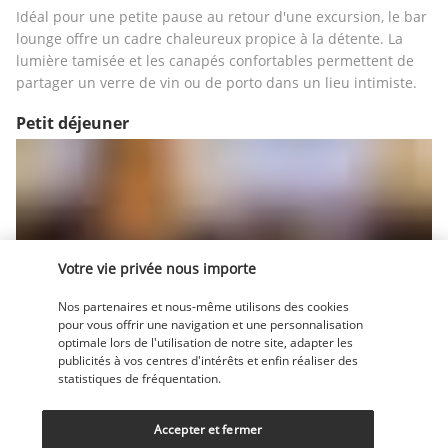
Idéal pour une petite pause au retour d'une excursion, le bar 
lounge offre un cadre chaleureux propice à la détente. La 
lumière tamisée et les canapés confortables permettent de 
partager un verre de vin ou de porto dans un lieu intimiste.
Petit déjeuner
Votre vie privée nous importe
Nos partenaires et nous-même utilisons des cookies
Chaque matin, un petit déjeuner est préparé sous forme de 
pour vous offrir une navigation et une personnalisation
buffet. Les mets sucrés, tels que les céréales ou les fruits 
optimale lors de l'utilisation de notre site, adapter les
frais, sont proposés aux côtés de spécialités salées, dont de la 
publicités à vos centres d'intérêts et enfin réaliser des
charcuterie et du fromage.
statistiques de fréquentation.
Plus de détails
Accepter et fermer