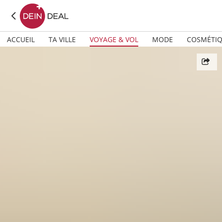
ACCUEIL
TA VILLE
VOYAGE & VOL
MODE
COSMÉTI