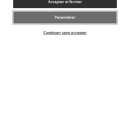
Accepter et fermer
Service de nettoyage à sec/blanchisserie
Services de concierge
Services de cérémonie de mariage
Paramétrer
Spa accessible aux personnes en fauteuil roulant
Sélectionner votre offre
Toilettes publiques accessibles aux personnes en fauteuil
Continuer sans accepter
roulant
Équitation/promenades à cheval sur place
Informations utiles
Nos experts à votre écoute
043 508 19 00
Du lundi au vendredi de 10h à 20h et les samedi, dimanche de
10h à 18h
(Tarif local)