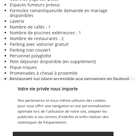
Espaces fumeurs prévus
Formules romantiques/de demande en mariage
disponibles
Laverie
Nombre de cafés : 1
Nombre de piscines extérieures : 1
Nombre de restaurants : 2
Parking avec voiturier gratuit
Parking non couvert
Personnel polyglotte
Petit déjeuner disponible (en supplément)
Pique-niques
Promenades à cheval à proximité
Restaurant sur place accessible aux personnes en fauteuil
roulant
Votre vie privée nous importe
Restauration privée/pour couples
Réception accessible aux personnes en fauteuil roulant
Nos partenaires et nous-même utilisons des cookies
Réception gratuite
pour vous offrir une navigation et une personnalisation
Réception ouverte 24 h/24
optimale lors de l'utilisation de notre site, adapter les
Salle de réception
publicités à vos centres d'intérêts et enfin réaliser des
Salon accessible aux personnes en fauteuil roulant
statistiques de fréquentation.
Sans ascenseur (hébergement de plain-pied)
Sentiers de randonnée à pied ou à vélo sur place
Sentiers de randonnée à pied ou à vélo à proximité