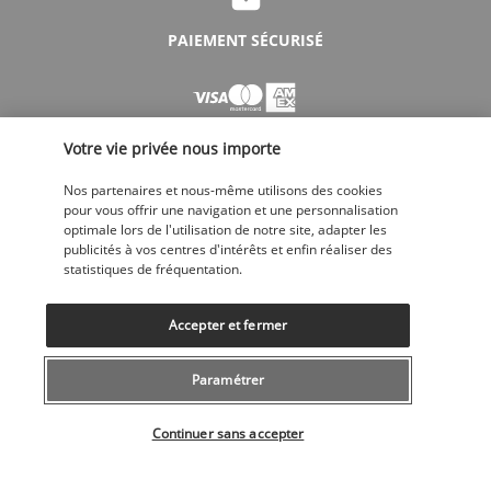
PAIEMENT SÉCURISÉ
Votre vie privée nous importe
Nos partenaires et nous-même utilisons des cookies
pour vous offrir une navigation et une personnalisation
optimale lors de l'utilisation de notre site, adapter les
SUIVEZ-NOUS
publicités à vos centres d'intérêts et enfin réaliser des
statistiques de fréquentation.
Accepter et fermer
Paramétrer
CONTACTEZ-NOUS
Sélectionner votre offre
043 508 19 00
Continuer sans accepter
Du lundi au vendredi de 10h à 20h et les samedi, dimanche de 10h à
18h