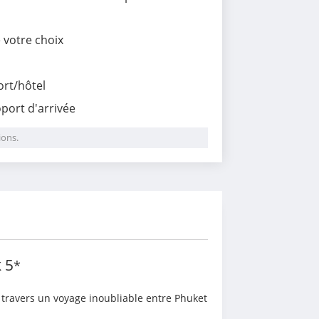
e votre choix
ort/hôtel
roport d'arrivée
ions.
i
k
5
*
 travers un voyage inoubliable entre Phuket 