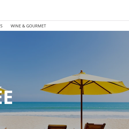
TS
WINE & GOURMET
ÉE