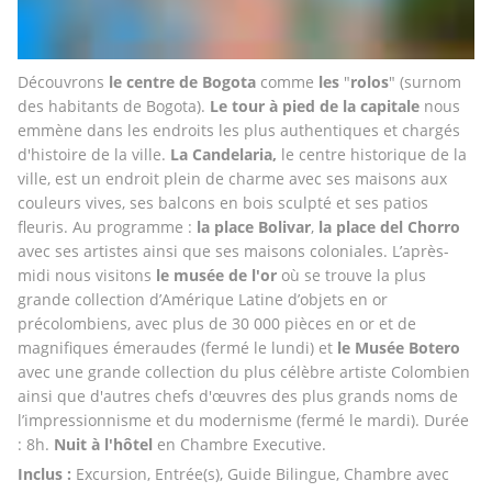
Découvrons 
le centre de
Bogota
 comme 
les 
"
rolos
" (surnom 
des habitants de Bogota).
 Le tour à pied de la capitale
 nous 
emmène dans les endroits les plus authentiques et chargés 
d'histoire de la ville.
 La Candelaria,
 le centre historique de la 
ville, est un endroit plein de charme avec ses maisons aux 
couleurs vives, ses balcons en bois sculpté et ses patios 
fleuris. Au programme : 
la place Bolivar
, 
la place del Chorro
avec ses artistes ainsi que ses maisons coloniales. L’après-
midi nous visitons 
le musée de l'or
 où se trouve la plus 
grande collection d’Amérique Latine d’objets en or 
précolombiens, avec plus de 30 000 pièces en or et de 
magnifiques émeraudes (fermé le lundi) et 
le Musée Botero
avec une grande collection du plus célèbre artiste Colombien 
ainsi que d'autres chefs d'œuvres des plus grands noms de 
l’impressionnisme et du modernisme (fermé le mardi). Durée 
: 8h. 
Nuit à l'hôtel 
en Chambre Executive.
Inclus : 
Excursion, Entrée(s), Guide Bilingue, Chambre avec 