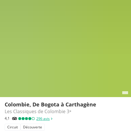
Colombie, De Bogota à Carthagène
Les Classiques de Colombie
3
*
4,1
296
avis
Circuit
Découverte