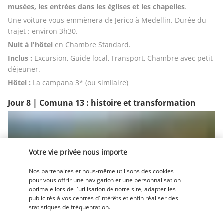
musées, les entrées dans les églises et les chapelles
. 
Une voiture vous emmènera de Jerico à Medellin. Durée du 
trajet : environ 3h30. 
Nuit à l'hôtel
 en Chambre Standard. 
Inclus : 
Excursion, Guide local, Transport, Chambre avec petit 
déjeuner.
Hôtel :
 La campana 3* (ou similaire)
Jour 8 | Comuna 13 : histoire et transformation
Votre vie privée nous importe
Nos partenaires et nous-même utilisons des cookies
pour vous offrir une navigation et une personnalisation
optimale lors de l'utilisation de notre site, adapter les
25 ans auparavant, cette ville était l’une des plus 
publicités à vos centres d'intérêts et enfin réaliser des
dangereuses au monde. Aujourd’hui,
 la ville du "Printemps 
statistiques de fréquentation.
Éterne"
 est l’une des métropoles les plus innovantes au 