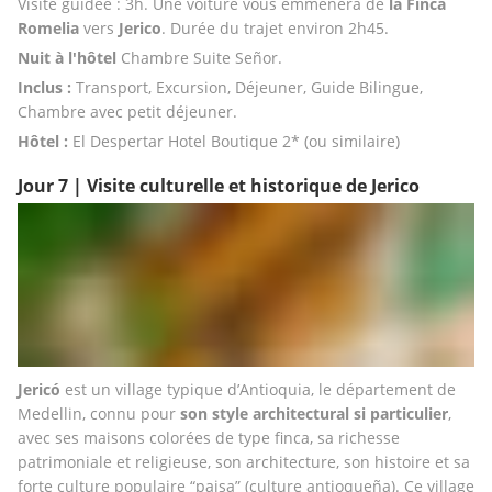
Visite guidée : 3h. Une voiture vous emmènera de 
la Finca 
Romelia
 vers 
Jerico
. Durée du trajet environ 2h45. 
Nuit à l'hôtel
 Chambre Suite Señor. 
Inclus : 
Transport, Excursion, Déjeuner, Guide Bilingue, 
Chambre avec petit déjeuner.
Hôtel :
 El Despertar Hotel Boutique 2* (ou similaire)
Jour 7 | Visite culturelle et historique de Jerico
Jericó 
est un village typique d’Antioquia, le département de 
Medellin, connu pour 
son style architectural si particulier
, 
avec ses maisons colorées de type finca, sa richesse 
patrimoniale et religieuse, son architecture, son histoire et sa 
forte culture populaire “paisa” (culture antioqueña). Ce village 