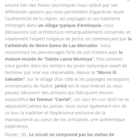
encore loin des foules touristiques nous séduit par ses 
différentes options qui nous permettent d’apprécier toute 
l’authenticité de la région, ses paysages et ses habitants. 
Immergés dans 
un village typique d’Antioquia
, nous 
découvrons son architecture remarquablement conservée, et 
notamment l’aspect religieux de Jericó, en commençant par 
la 
Cathédrale de Notre Dame de Las Mercedes
 ; nous 
rencontrons les personnages forts de son histoire avec 
la 
maison-musée de “Sainte Laura Montoya”.
 Puis laissons 
nous guider dans les sentiers du jardin botanique avant de 
terminer par une vue imprenable, depuis le 
“Morro El 
Salvador”
, sur le village d’un côté et les paysages verdoyants 
environnants de l’autre. 
Jericó
 est le seul endroit ou vous 
pouvez découvrir des artisans qui fabriquent encore 
aujourd’hui
 les fameux “Carriel”,
 ces sacs en cuir dont ne se 
séparaient jamais les paisas. Vous vivrez également lors de 
ce tour la tradition et l’expérience exclusive de la 
maroquinerie au coeur de ses artisanats, une authentique 
expérience. 
Durée : 3h. 
Le circuit ne comprend pas les visites de 