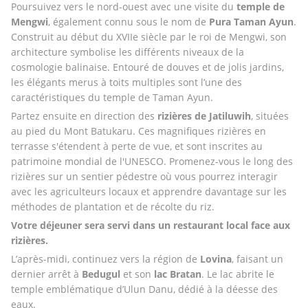
Poursuivez vers le nord-ouest avec une visite du 
temple
de
Mengwi
, également connu sous le nom de 
Pura Taman Ayun
. 
Construit au début du XVIIe siècle par le roi de Mengwi, son 
architecture symbolise les différents niveaux de la 
cosmologie balinaise. Entouré de douves et de jolis jardins, 
les élégants merus à toits multiples sont l’une des 
caractéristiques du temple de Taman Ayun.
Partez ensuite en direction des 
rizières de
Jatiluwih
, situées 
au pied du Mont Batukaru. Ces magnifiques rizières en 
terrasse s'étendent à perte de vue, et sont inscrites au 
patrimoine mondial de l'UNESCO. Promenez-vous le long des 
rizières sur un sentier pédestre où vous pourrez interagir 
avec les agriculteurs locaux et apprendre davantage sur les 
méthodes de plantation et de récolte du riz. 
Votre déjeuner sera servi dans un restaurant local face aux 
rizières. 
L’après-midi, continuez vers la région de 
Lovina
, faisant un 
dernier arrêt à 
Bedugul
 et son 
lac Bratan
. Le lac abrite le 
temple emblématique d’Ulun Danu, dédié à la déesse des 
eaux.