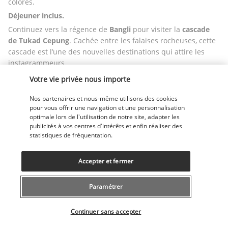
colorés.
Déjeuner inclus.
Continuez vers la régence de 
Bangli
 pour visiter la 
cascade 
de Tukad
Cepung
. Cachée entre les falaises rocheuses, cette 
cascade est l’une des nouvelles destinations qui attire les 
instagrammeurs.
Transfert à Ubud en fin de journée. Enregistrement à votre 
Votre vie privée nous importe
hôtel.
Nos partenaires et nous-même utilisons des cookies
Nuit à votre hôtel à Ubud. 
pour vous offrir une navigation et une personnalisation
optimale lors de l'utilisation de notre site, adapter les
Jour 8 : UBUD
publicités à vos centres d'intérêts et enfin réaliser des
statistiques de fréquentation.
Accepter et fermer
Paramétrer
Sélectionner votre offre
Continuer sans accepter
Petit-déjeuner à l'hôtel.