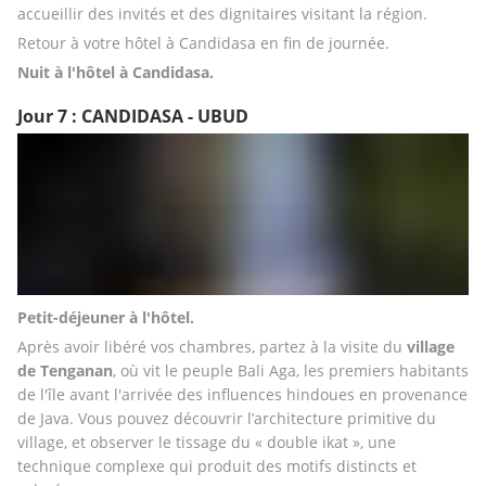
accueillir des invités et des dignitaires visitant la région.
Retour à votre hôtel à Candidasa en fin de journée.
Nuit à l'hôtel à Candidasa. 
Jour 7 : CANDIDASA - UBUD
Petit-déjeuner à l'hôtel.
Après avoir libéré vos chambres, partez à la visite du 
village 
de Tenganan
, où vit le peuple Bali Aga, les premiers habitants 
de l'île avant l'arrivée des influences hindoues en provenance 
de Java. Vous pouvez découvrir l’architecture primitive du 
village, et observer le tissage du « double ikat », une 
technique complexe qui produit des motifs distincts et 