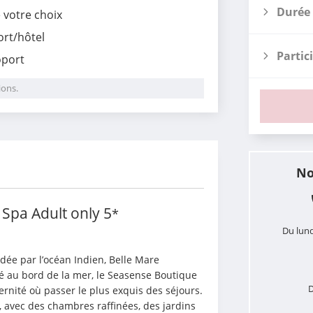
Durée 
e votre choix
ort/hôtel
Partic
oport
ions.
i
No
Spa Adult only
5
*
Du lund
rdée par l’océan Indien, Belle Mare 
ué au bord de la mer, le Seasense Boutique 
D
nité où passer le plus exquis des séjours. 
s, avec des chambres raffinées, des jardins 