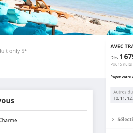
AVEC TR
ult only
5
*
1 6
Dès
Pour 5 nuits
Payez votre 
Autres du
vous
10, 11, 12
Sélect
 Charme