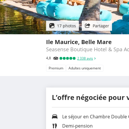
17 photos
Partager
Ile Maurice, Belle Mare
Seasense Boutique Hotel & Spa Ad
4,8
2 338
avis
Premium
Adultes uniquement
L’offre négociée pour 
Le séjour en
Chambre Double
Demi-pension