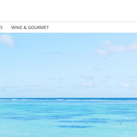
TS
WINE & GOURMET