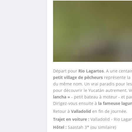
Départ pour 
Rio Lagartos
. A une centai
petit village de pêcheurs
 représente la 
du même nom. Un vrai paradis pour les a
pour découvrir le Yucatán autrement. 
lancha »
 - petit bateau à moteur - et pa
Dirigez-vous ensuite à 
la fameuse lagu
Retour à 
Valladolid 
en fin de journée. 
Trajet en voiture : 
Valladolid - Rio Laga
Hôtel : 
Saastah 3* (ou similaire)