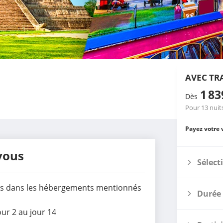
AVEC TR
1 8
Dès
Pour 13 nuit
Payez votre 
vous
Sélect
uits dans les hébergements mentionnés
Durée 
our 2 au jour 14