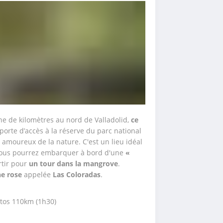
ne de kilomètres au nord de Valladolid, 
ce 
porte d’accès à la réserve du parc national 
moureux de la nature. C'est un lieu idéal 
Vous pourrez embarquer à bord d'une
 « 
rtir pour
 un tour dans la mangrove
. 
ne rose
 appelée 
Las Coloradas
. 
rtos 110km (1h30)