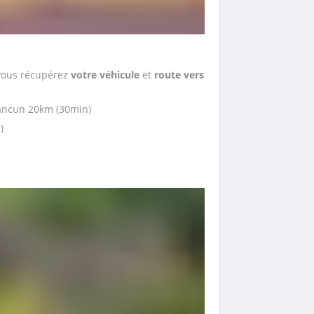
 vous récupérez 
votre véhicule 
et 
route vers 
ancun 20km (30min)
)