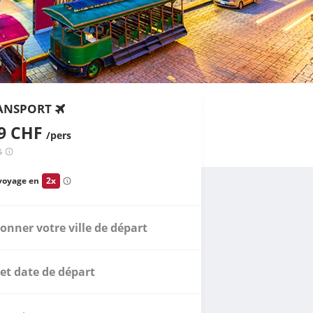
ANSPORT
39 CHF
/pers
s
voyage en
2x
ionner votre ville de départ
et date de départ