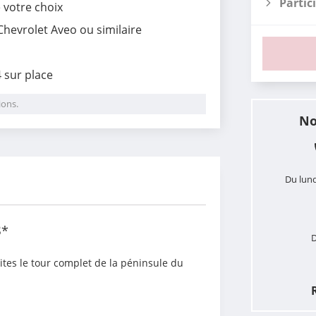
Partic
e votre choix
Chevrolet Aveo ou similaire
4 sur place
ions.
No
i
Du lund
3
*
D
ites le tour complet de la péninsule du 