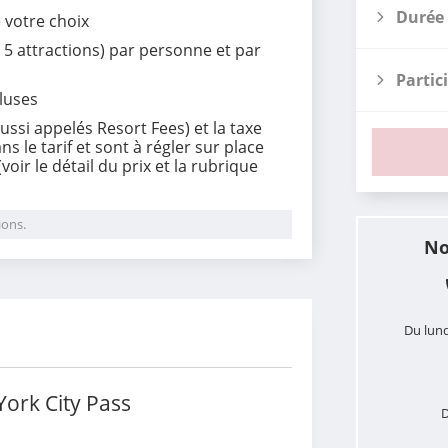
Durée 
e votre choix
 5 attractions) par personne et par
Partic
luses
(aussi appelés Resort Fees) et la taxe
s le tarif et sont à régler sur place
voir le détail du prix et la rubrique
ions.
No
i
Du lund
ork City Pass
D