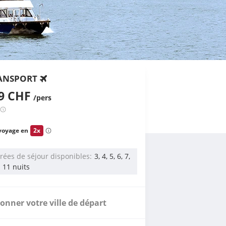
ANSPORT
49 CHF
/pers
voyage en
2x
rées de séjour disponibles
3, 4, 5, 6, 7,
u 11 nuits
ionner votre ville de départ