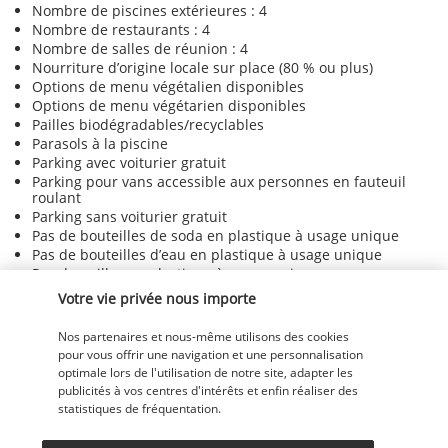
Nombre de piscines extérieures : 4
Nombre de restaurants : 4
Nombre de salles de réunion : 4
Nourriture d’origine locale sur place (80 % ou plus)
Options de menu végétalien disponibles
Options de menu végétarien disponibles
Pailles biodégradables/recyclables
Parasols à la piscine
Parking avec voiturier gratuit
Parking pour vans accessible aux personnes en fauteuil
roulant
Parking sans voiturier gratuit
Pas de bouteilles de soda en plastique à usage unique
Pas de bouteilles d’eau en plastique à usage unique
Pas de pailles en plastique à usage unique
Pas d’agitateurs en plastique à usage unique
Votre vie privée nous importe
Personnel polyglotte
Petit déjeuner disponible (en supplément)
Nos partenaires et nous-même utilisons des cookies
Petit déjeuner végétarien disponible
pour vous offrir une navigation et une personnalisation
Ping-pong
optimale lors de l'utilisation de notre site, adapter les
Piscine accessible aux personnes en fauteuil roulant
publicités à vos centres d'intérêts et enfin réaliser des
Politique globale de recyclage
statistiques de fréquentation.
Politique globale en matière de déchets alimentaires
Potager