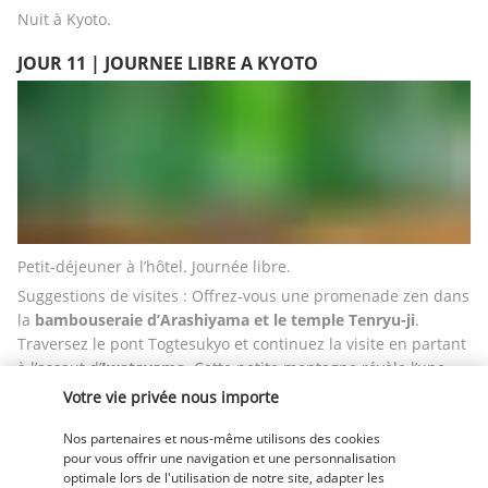
Nuit à Kyoto.
JOUR 11 | JOURNEE LIBRE A KYOTO
Petit-déjeuner à l’hôtel. Journée libre. 
Suggestions de visites : Offrez-vous une promenade zen dans 
la 
bambouseraie d’Arashiyama et le temple Tenryu-ji
. 
Traversez le pont Togtesukyo et continuez la visite en partant 
à l’assaut d’
Iwatayama
. Cette petite montagne révèle l’une 
des plus belles vues de la ville au milieu de … près de 200 
Votre vie privée nous importe
singes ! Vous pouvez les observer à loisir car ces derniers 
sont habitués à la présence de l’homme et évoluent en toute 
Nos partenaires et nous-même utilisons des cookies
pour vous offrir une navigation et une personnalisation
liberté. Poursuivez par la visite du 
Pavillon d’Or Kinkakuji, 
optimale lors de l'utilisation de notre site, adapter les
classé au Patrimoine Mondial de l’UNESCO
.