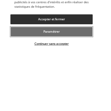
publicités à vos centres d'intérêts et enfin réaliser des
Nuit à Kyoto.
statistiques de fréquentation.
JOUR 12 | KYOTO - HIROSHIMA
Accepter et fermer
Paramétrer
Sélectionner votre offre
Continuer sans accepter
Petit-déjeuner à l’hôtel et 
départ pour Hiroshima
 à l’aide de 
votre Kansai Hiroshima Pass. Journée libre. 
Suggestions de visites : Direction le Nord-Ouest de Kyoto 
pour explorer le 
Daitokuji
. Cet ensemble d’une vingtaine de 
temples réunis autour d’un temple principal, le Butsu Den 
procurent un sentiment de zénitude. Déambulez au cœur 
des 4 temples ouverts au public et promenez-vous au milieu 
des divers 
jardins zen de style Kare Sansui
 (jardin sec). 
Nuit à Hiroshima.