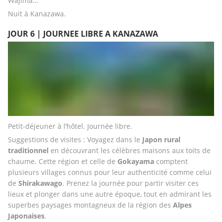
Wajima…
Nuit à Kanazawa.
JOUR 6 | JOURNEE LIBRE A KANAZAWA
Petit-déjeuner à l’hôtel. Journée libre. 
Suggestions de visites : Voyagez dans le 
Japon rural 
traditionnel
 en découvrant les célèbres maisons aux toits de 
chaume. Cette région et celle de 
Gokayama 
comptent 
plusieurs villages connus pour leur authenticité comme celui 
de 
Shirakawago
. Prenez la journée pour partir visiter ces 
lieux et plonger dans une autre époque, tout en admirant les 
superbes paysages montagneux de la région des 
Alpes 
Japonaises
. 