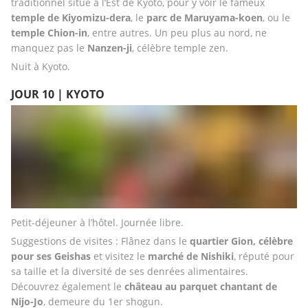
traditionnel situé à l’Est de Kyoto, pour y voir le fameux 
temple de Kiyomizu-dera
, le 
parc de Maruyama-koen
, ou le 
temple Chion-in
, entre autres. Un peu plus au nord, ne 
manquez pas le 
Nanzen-ji
, célèbre temple zen. 
Nuit à Kyoto.
JOUR 10 | KYOTO
Petit-déjeuner à l’hôtel. Journée libre. 
Suggestions de visites : Flânez dans le 
quartier Gion, célèbre 
pour ses Geishas
 et visitez le 
marché de Nishiki
, réputé pour 
sa taille et la diversité de ses denrées alimentaires. 
Découvrez également le 
château au parquet chantant de 
Nijo-Jo
, demeure du 1er shogun. 