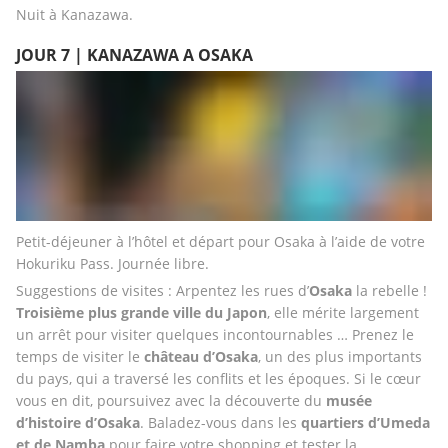
Nuit à Kanazawa.
JOUR 7 | KANAZAWA A OSAKA
Petit-déjeuner à l’hôtel et départ pour Osaka à l’aide de votre 
Hokuriku Pass. Journée libre. 
Suggestions de visites : Arpentez les rues d’
Osaka 
la rebelle ! 
Troisième plus grande ville du Japon
, elle mérite largement 
un arrêt pour visiter quelques incontournables … Prenez le 
temps de visiter le
 château d’Osaka
, un des plus importants 
du pays, qui a traversé les conflits et les époques. Si le cœur 
vous en dit, poursuivez avec la découverte du 
musée 
d’histoire d’Osaka
. Baladez-vous dans les 
quartiers d’Umeda 
et de Namba
 pour faire votre shopping et tester la 