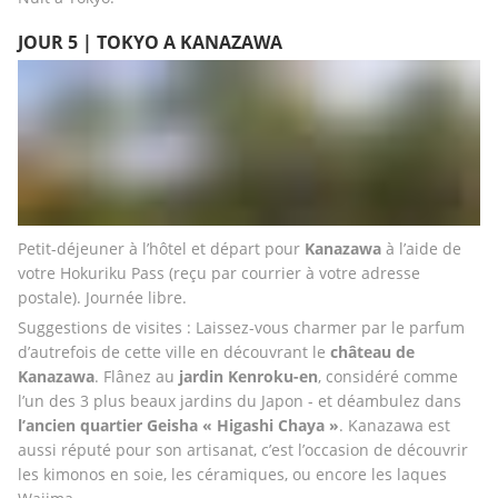
JOUR 5 | TOKYO A KANAZAWA
Petit-déjeuner à l’hôtel et départ pour
 Kanazawa
 à l’aide de 
votre Hokuriku Pass (reçu par courrier à votre adresse 
postale). Journée libre. 
Suggestions de visites : Laissez-vous charmer par le parfum 
d’autrefois de cette ville en découvrant le 
château de 
Kanazawa
. Flânez au 
jardin Kenroku-en
, considéré comme 
l’un des 3 plus beaux jardins du Japon - et déambulez dans 
l’ancien quartier Geisha « Higashi Chaya »
. Kanazawa est 
aussi réputé pour son artisanat, c’est l’occasion de découvrir 
les kimonos en soie, les céramiques, ou encore les laques 