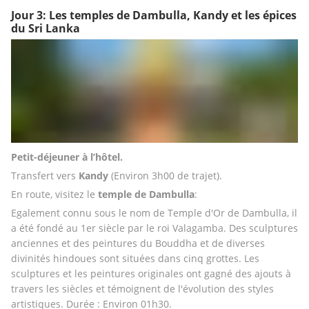
Jour 3: Les temples de Dambulla, Kandy et les épices
du Sri Lanka
Petit-déjeuner à l’hôtel.
Transfert vers 
Kandy 
(Environ 3h00 de trajet). 
En route, visitez le 
temple de Dambulla
:
Egalement connu sous le nom de Temple d'Or de Dambulla, il 
a été fondé au 1er siècle par le roi Valagamba. Des sculptures 
anciennes et des peintures du Bouddha et de diverses 
divinités hindoues sont situées dans cinq grottes. Les 
sculptures et les peintures originales ont gagné des ajouts à 
travers les siècles et témoignent de l'évolution des styles 
artistiques. Durée : Environ 01h30. 