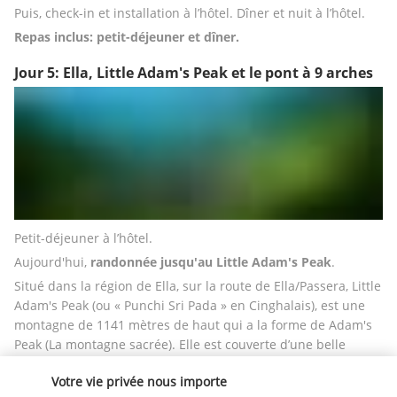
Puis, check-in et installation à l’hôtel. Dîner et nuit à l’hôtel.
Repas inclus: petit-déjeuner et dîner.
Jour 5: Ella, Little Adam's Peak et le pont à 9 arches
Petit-déjeuner à l’hôtel.
Aujourd'hui, 
randonnée jusqu'au Little Adam's Peak
.
Situé dans la région de Ella, sur la route de Ella/Passera, Little 
Adam's Peak (ou « Punchi Sri Pada » en Cinghalais), est une 
montagne de 1141 mètres de haut qui a la forme de Adam's 
Peak (La montagne sacrée). Elle est couverte d’une belle 
végétation et le sentier pour y monter traverse de belles 
Votre vie privée nous importe
plantations de thé. Du sommet, profitez  d'une vue 