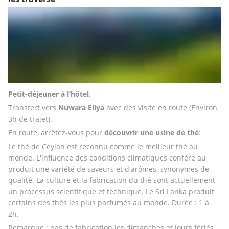
Petit-déjeuner à l’hôtel.
Transfert vers 
Nuwara Eliya
 avec des visite en route (Environ 
3h de trajet).
En route, arrêtez-vous pour
 découvrir une usine de thé
:
Le thé de Ceylan est reconnu comme le meilleur thé au 
monde. L'influence des conditions climatiques confère au 
produit une variété de saveurs et d'arômes, synonymes de 
qualité. La culture et la fabrication du thé sont actuellement 
un processus scientifique et technique. Le Sri Lanka produit 
certains des thés les plus parfumés au monde. Durée : 1 à 
2h.
Remarque : pas de fabrication les dimanches et jours fériés 