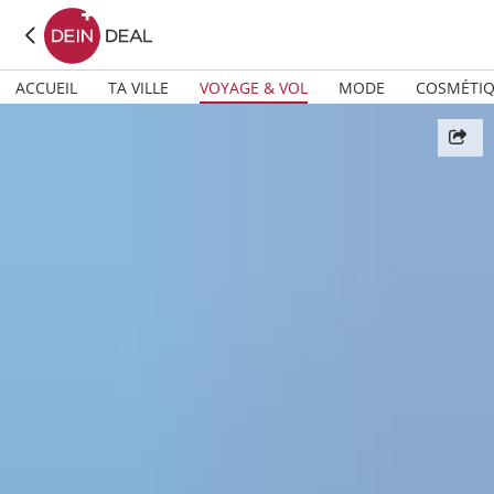
ACCUEIL
TA VILLE
VOYAGE & VOL
MODE
COSMÉTI