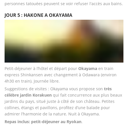
personnes tatouées peuvent se voir refuser l'accès aux bains.
JOUR 5 : HAKONE A OKAYAMA
Petit-déjeuner à l’hôtel et départ pour 
Okayama
 en train 
express Shinkansen avec changement à Odawara (environ 
4h30 en train). Journée libre. 
Suggestions de visites : Okayama vous propose son
 très 
célèbre jardin Korakuen
 qui fait concurrence aux plus beaux 
jardins du pays, situé juste à côté de son château. Petites 
collines, étangs et pavillons, profitez d’une balade pour 
admirer l’harmonie de la nature. Nuit à Okayama.
Repas inclus: petit-déjeuner au Ryokan
.