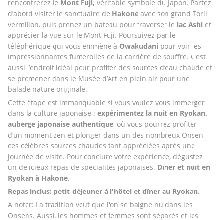
rencontrerez le 
Mont Fuji,
 véritable symbole du Japon. Partez 
d’abord visiter le sanctuaire de 
Hakone
 avec son grand Torii 
vermillon, puis prenez un bateau pour traverser le
 lac Ashi 
et 
apprécier la vue sur le Mont Fuji. Poursuivez par le 
téléphérique qui vous emmène à 
Owakudani
 pour voir les 
impressionnantes fumerolles de la carrière de souffre. C’est 
aussi l’endroit idéal pour profiter des sources d’eau chaude et 
se promener dans le Musée d’Art en plein air pour une 
balade nature originale. 
Cette étape est immanquable si vous voulez vous immerger 
dans la culture japonaise : 
expérimentez la nuit en Ryokan, 
auberge japonaise authentique
, où vous pourrez profiter 
d’un moment zen et plonger dans un des nombreux Onsen, 
ces célèbres sources chaudes tant appréciées après une 
journée de visite. Pour conclure votre expérience, dégustez 
un délicieux repas de spécialités japonaises. 
Dîner et nuit en 
Ryokan à Hakone
.
Repas inclus: petit-déjeuner à l'hôtel et dîner au Ryokan.
A noter: La tradition veut que l'on se baigne nu dans les 
Onsens. Aussi, les hommes et femmes sont séparés et les 