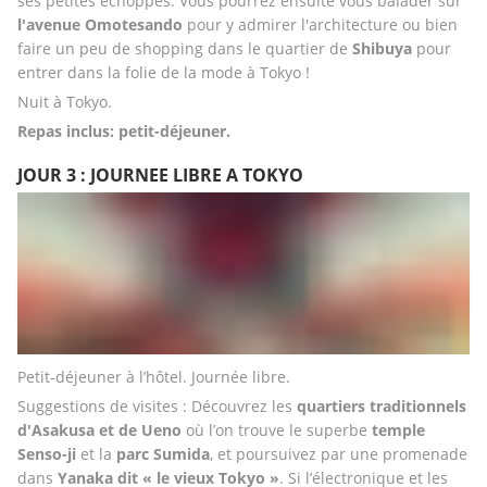
ses petites échoppes. Vous pourrez ensuite vous balader sur 
l'avenue Omotesando
 pour y admirer l'architecture ou bien 
faire un peu de shopping dans le quartier de 
Shibuya
 pour 
entrer dans la folie de la mode à Tokyo ! 
Nuit à Tokyo.
Repas inclus: petit-déjeuner.
JOUR 3 : JOURNEE LIBRE A TOKYO
Petit-déjeuner à l’hôtel. Journée libre. 
Suggestions de visites : Découvrez les 
quartiers traditionnels 
d'Asakusa et de Ueno
 où l’on trouve le superbe
 temple 
Senso-ji
 et la 
parc Sumida
, et poursuivez par une promenade 
dans 
Yanaka dit « le vieux Tokyo »
. Si l’électronique et les 