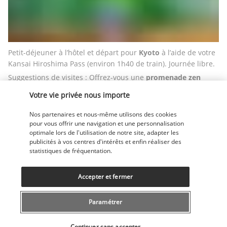
Petit-déjeuner à l’hôtel et départ pour 
Kyoto
 à l’aide de votre 
Kansai Hiroshima Pass (environ 1h40 de train). Journée libre. 
Suggestions de visites : Offrez-vous une 
promenade zen 
dans la bambouseraie d’Arashiyama et le temple Tenryu-ji
. 
Votre vie privée nous importe
Poursuivez ensuite par les quartiers du centre-ville pour 
flâner à
 Gion
 et voir les Geishas, ou passer voir le 
marché de 
Nos partenaires et nous-même utilisons des cookies
Nishiki
, réputé pour sa taille et la diversité des denrées 
pour vous offrir une navigation et une personnalisation
alimentaires que vous pourrez y trouver. Nuit à Kyoto.
optimale lors de l'utilisation de notre site, adapter les
publicités à vos centres d'intérêts et enfin réaliser des
Repas inclus: petit-déjeuner.
statistiques de fréquentation.
JOUR 10 : JOURNEE LIBRE A KYOTO
Accepter et fermer
Paramétrer
Sélectionner votre offre
Continuer sans accepter