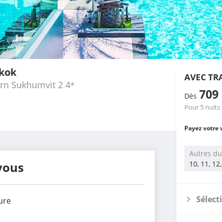
gkok
AVEC TR
ern Sukhumvit 2
4
*
709
Dès
Pour 5 nuits
Payez votre 
Autres du
vous
10, 11, 12
Sélect
ure