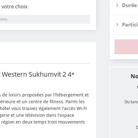
Durée 
e votre choix
ions.
Partic
i
t Western Sukhumvit 2
4
*
No
 de loisirs proposées par l'hébergement et 
rieure et un centre de fitness. Parmi les 
Du lund
hôtel vous trouvez également l'accès Wi-Fi 
gerie et une télévision dans l'espace 
a région en deux temps trois mouvements 
D