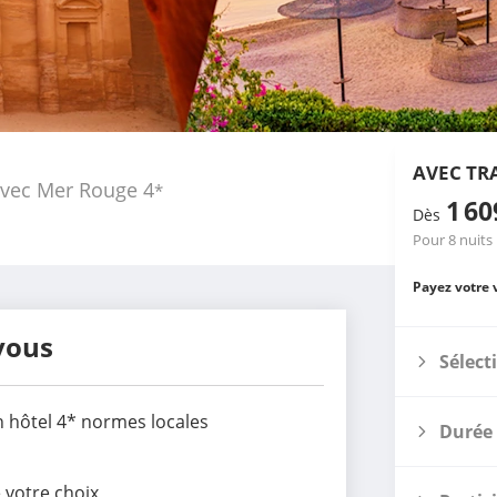
AVEC TR
e avec Mer Rouge
4
*
1 6
Dès
Pour 8 nuits
Payez votre 
vous
Sélect
en hôtel 4* normes locales
Durée 
e votre choix