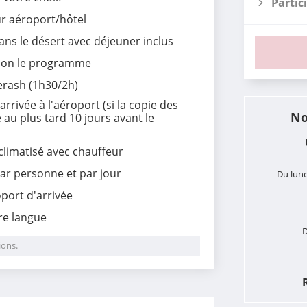
Partic
our aéroport/hôtel
ans le désert avec déjeuner inclus
lon le programme
erash (1h30/2h)
'arrivée à l'aéroport (si la copie des
No
au plus tard 10 jours avant le
climatisé avec chauffeur
ar personne et par jour
Du lund
oport d'arrivée
re langue
D
ions.