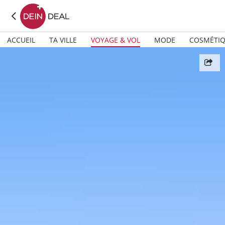
ACCUEIL
TA VILLE
VOYAGE & VOL
MODE
COSMÉTI