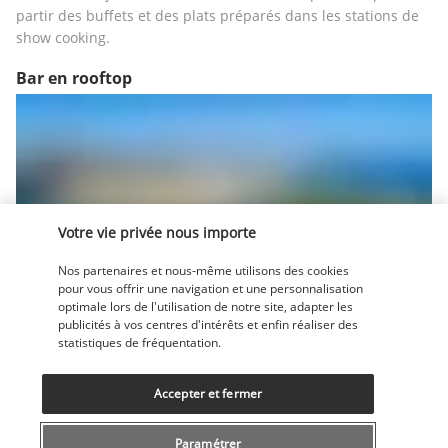
partir des buffets et des plats préparés dans les stations de 
show cooking.
Bar en rooftop
Votre vie privée nous importe
Vous souhaitez boire un cocktail ou un jus de fruits, tout en 
Nos partenaires et nous-même utilisons des cookies
contemplant une vue panoramique sur la Méditerranée ? 
pour vous offrir une navigation et une personnalisation
optimale lors de l'utilisation de notre site, adapter les
Ouvert dans l'après-midi et en soirée, le bar du toit-terrasse 
publicités à vos centres d'intérêts et enfin réaliser des
vous accueille dans un cadre enchanteur et une ambiance 
statistiques de fréquentation.
décontractée.
Bar principal
Accepter et fermer
Le bar principal de l'établissement vous invite à commander 
Paramétrer
le rafraîchissement de votre choix, que vous siroterez dans 