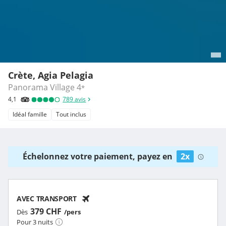
Crète, Agia Pelagia
Panorama Village
4
*
4,1
789
avis
Idéal famille
Tout inclus
Échelonnez votre paiement, payez en
2x
AVEC TRANSPORT
379 CHF
Dès
/pers
Pour 3 nuits