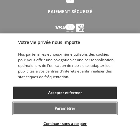
PAIEMENT SÉCURISÉ
Votre vie privée nous importe
Nos partenaires et nous-même utilisons des cookies
pour vous offrir une navigation et une personnalisation
optimale lors de l'utilisation de notre site, adapter les
SUIVEZ-NOUS
publicités à vos centres d'intérêts et enfin réaliser des
statistiques de fréquentation.
Accepter et fermer
Paramétrer
CONTACTEZ-NOUS
Sélectionner votre offre
043 508 19 00
Continuer sans accepter
Du lundi au vendredi de 10h à 20h et les samedi, dimanche de 10h à
18h