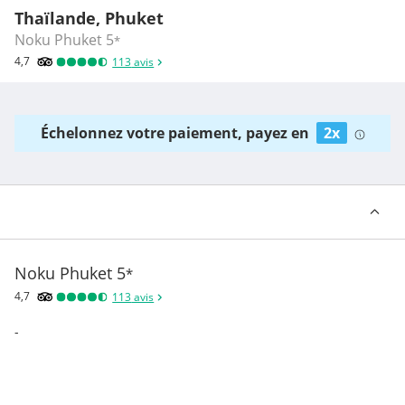
Thaïlande, Phuket
Noku Phuket
5
*
4,7
113
avis
Échelonnez votre paiement, payez en
2x
Noku Phuket
5
*
4,7
113
avis
-