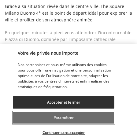
Grâce à sa situation rêvée dans le centre-ville, The Square 
Milano Duomo 4* est le point de départ idéal pour explorer la 
ville et profiter de son atmosphère animée.
En quelques minutes à pied, vous atteindrez l'incontournable 
Piazza di Duomo, dominée par l'imposante cathédrale 
gothique. L'histoire et la culture feront partie intégrante de 
votre escapade. En effet, La Scala, le château des Sforza et la 
Votre vie privée nous importe
pinacothèque de Brera sont à un jet de pierre de votre 
Nos partenaires et nous-même utilisons des cookies
établissement. Pour les passionnés de shopping, la 
pour vous offrir une navigation et une personnalisation
somptueuse galerie Vittorio Emanuele II est tout aussi 
optimale lors de l'utilisation de notre site, adapter les
proche. Et pour atteindre le quartier du quadrilatère de la 
publicités à vos centres d'intérêts et enfin réaliser des
mode, prenez l'un des bus ou des tramways qui passent tout 
statistiques de fréquentation.
près de l'hôtel.
Accepter et fermer
Plus de détails
Paramétrer
Découvrir la destination
Sélectionner votre offre
Continuer sans accepter