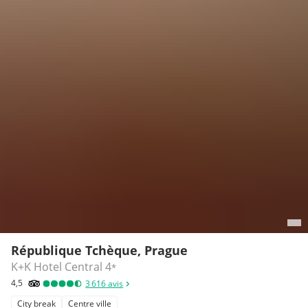
République Tchèque, Prague
K+K Hotel Central
4
*
4,5
3 616
avis
City break
Centre ville