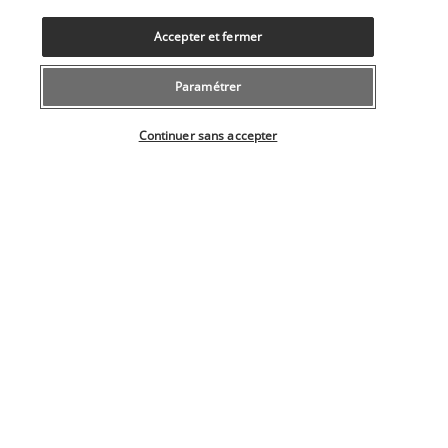
Accepter et fermer
Informations utiles
Paramétrer
Sélectionner votre offre
Continuer sans accepter
Nos experts à votre écoute
043 508 19 00
Du lundi au vendredi de 10h à 20h et les samedi, dimanche de
10h à 18h
(Tarif local)
Depuis l’étranger et les DROM-COM
+41 43 508 19 00
(Prix d’un appel international)
Référence produit : 1979