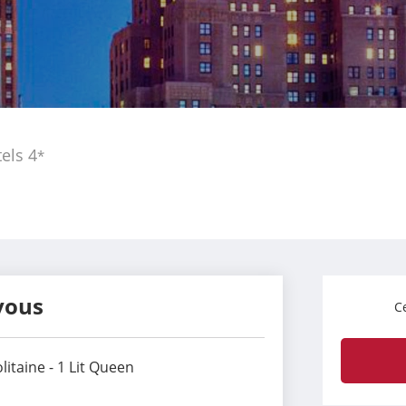
els
4
*
vous
Ce
taine - 1 Lit Queen