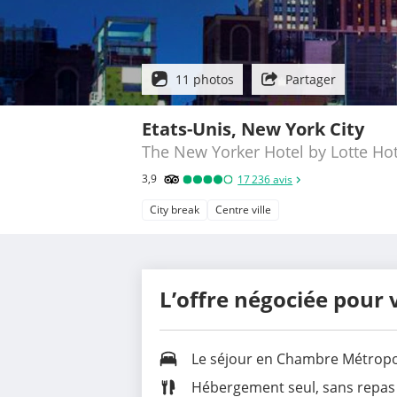
11 photos
Partager
Etats-Unis, New York City
The New Yorker Hotel by Lotte Hot
3,9
17 236
avis
City break
Centre ville
L’offre négociée pour 
Le séjour en
Chambre Métropoli
Hébergement seul, sans repas