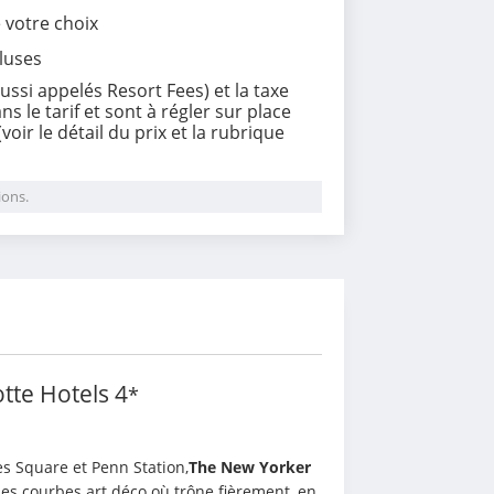
e votre choix
luses
(aussi appelés Resort Fees) et la taxe
s le tarif et sont à régler sur place
voir le détail du prix et la rubrique
ions.
i
tte Hotels
4
*
mes Square et Penn Station,
The New Yorker 
ses courbes art déco où trône fièrement, en 