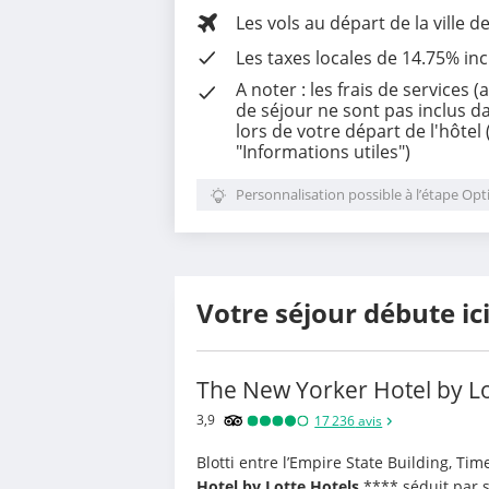
Les vols au départ de la ville d
Les
taxes locales de 14.75%
inc
A noter : les frais de services 
de séjour ne sont pas inclus dan
lors de votre départ de l'hôtel (
"Informations utiles")
Personnalisation possible à l’étape Opt
Votre séjour débute ic
The New Yorker Hotel by Lo
3,9
17 236
avis
Blotti entre l’Empire State Building, Ti
Hotel by Lotte Hotels
 **** séduit par 