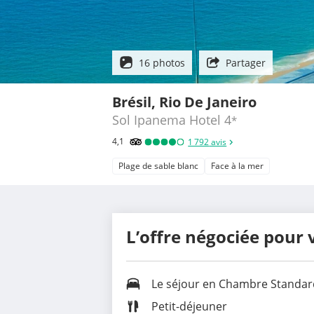
16 photos
Partager
Brésil, Rio De Janeiro
Sol Ipanema Hotel
4
*
4,1
1 792
avis
Plage de sable blanc
Face à la mer
L’offre négociée pour 
Le séjour en Chambre Standar
Petit-déjeuner