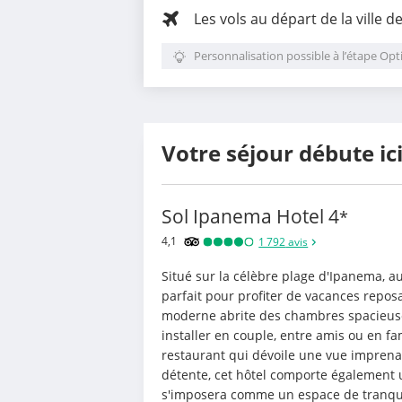
Les vols au départ de la ville d
Personnalisation possible à l’étape Opt
Votre séjour débute ic
Sol Ipanema Hotel
4
*
4,1
1 792
avis
Situé sur la célèbre plage d'Ipanema, au 
parfait pour profiter de vacances reposa
moderne abrite des chambres spacieuses
installer en couple, entre amis ou en fam
restaurant qui dévoile une vue imprena
détente, cet hôtel comporte également u
s'imposera comme un espace de tranquil