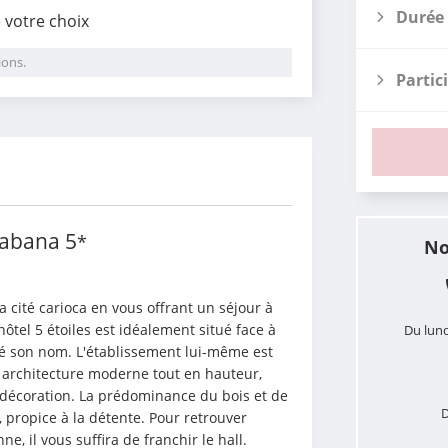
Durée 
e votre choix
ions.
Partic
i
cabana
5
*
No
 cité carioca en vous offrant un séjour à 
ôtel 5 étoiles est idéalement situé face à 
Du lund
é son nom. L'établissement lui-même est 
n architecture moderne tout en hauteur, 
 décoration. La prédominance du bois et de 
D
 propice à la détente. Pour retrouver 
e, il vous suffira de franchir le hall. 