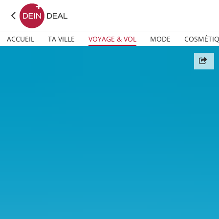
ACCUEIL
TA VILLE
VOYAGE & VOL
MODE
COSMÉTI