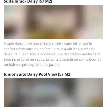
Suite Junior Daisy
[57 M2]
Située dans la section « Daisy », cette suite offre tout le 
confort nécessaire à une famille ou à 4 adultes. Dotée de 
deux lits queen size, elle dévoile une décoration moderne et 
épurée, propice au repos. La suite possède un coin séjour et 
un balcon qui surplombe le jardin.
Junior Suite Daisy Pool View
[57 M2]