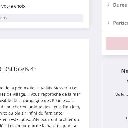
Durée 
e votre choix
ions.
Partic
i
- CDSHotels
4
*
No
e de la péninsule, le Relais Masseria Le 
es de village. Il vous rapproche de la mer 
Du lund
sible de la campagne des Pouilles... La 
joute au charme unique des lieux. Non loin, 
te au plaisir infini du farniente. 
D
 en reste, puisqu'ils pourront profiter du 
ée. Les amoureux de la nature, quant à 