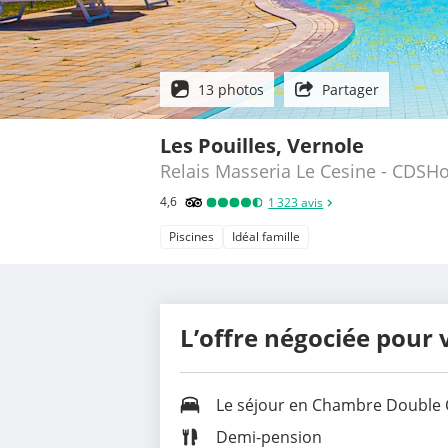
13 photos
Partager
Les Pouilles, Vernole
Relais Masseria Le Cesine - CDSHo
4,6
1 323
avis
Piscines
Idéal famille
L’offre négociée pour 
Le séjour en
Chambre Double 
Demi-pension