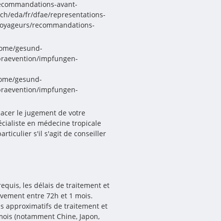
recommandations-avant-
ch/eda/fr/dfae/representations-
-voyageurs/recommandations-
home/gesund-
praevention/impfungen-
home/gesund-
praevention/impfungen-
acer le jugement de votre
cialiste en médecine tropicale
rticulier s'il s'agit de conseiller
requis, les délais de traitement et
ivement entre 72h et 1 mois.
is approximatifs de traitement et
 mois (notamment Chine, Japon,