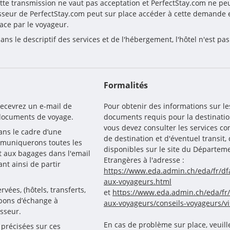
tte transmission ne vaut pas acceptation et PerfectStay.com ne peut
sseur de PerfectStay.com peut sur place accéder à cette demande e
ace par le voyageur.
ns le descriptif des services et de l'hébergement, l'hôtel n'est pa
Formalités
recevrez un e-mail de 
Pour obtenir des informations sur le
 documents de voyage.
documents requis pour la destinatio
vous devez consulter les services c
ns le cadre d’une 
de destination et d'éventuel transit
mmuniquerons toutes les 
disponibles sur le site du Départeme
t aux bagages dans l'email 
Etrangères à l'adresse :
t ainsi de partir 
https://www.eda.admin.ch/eda/fr/dfa
aux-voyageurs.html
vées, (hôtels, transferts, 
et
https://www.eda.admin.ch/eda/fr/
 bons d’échange à 
aux-voyageurs/conseils-voyageurs/vi
sseur.
En cas de problème sur place, veuill
précisées sur ces 