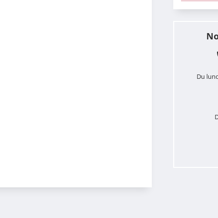
No
Du lund
D