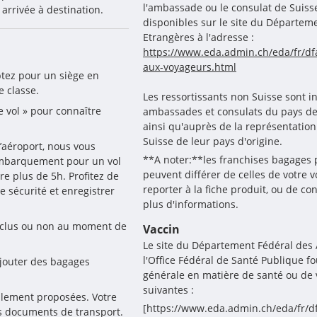
l'ambassade ou le consulat de Suiss
 arrivée à destination.
disponibles sur le site du Départeme
Etrangères à l'adresse :
https://www.eda.admin.ch/eda/fr/dfa
aux-voyageurs.html
ptez pour un siège en 
e classe.
Les ressortissants non Suisse sont i
e vol » pour connaître 
ambassades et consulats du pays de d
ainsi qu'auprès de la représentatio
Suisse de leur pays d'origine.
’aéroport, nous vous 
**A noter:**les franchises bagages 
embarquement pour un vol 
peuvent différer de celles de votre v
e plus de 5h. Profitez de 
reporter à la fiche produit, ou de co
 sécurité et enregistrer 
plus d'informations.
nclus ou non au moment de 
Vaccin
Le site du Département Fédéral des A
l'Office Fédéral de Santé Publique 
jouter des bagages 
générale en matière de santé ou de 
suivantes :
alement proposées. Votre 
[https://www.eda.admin.ch/eda/fr/df
os documents de transport.