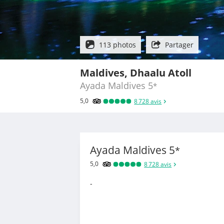
113 photos
Partager
Maldives, Dhaalu Atoll
Ayada Maldives
5
*
5,0
8 728
avis
Ayada Maldives
5
*
5,0
8 728
avis
-