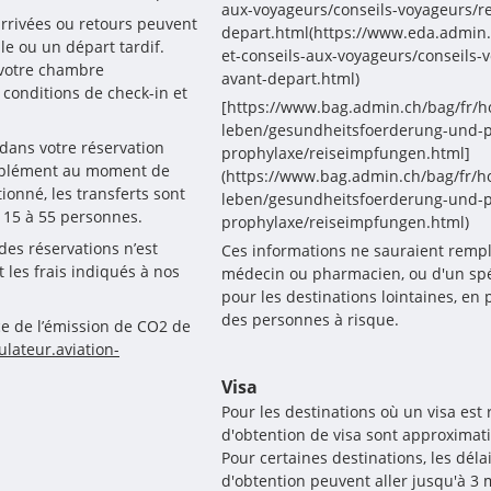
aux-voyageurs/conseils-voyageurs/
arrivées ou retours peuvent 
depart.html(https://www.eda.admin.
e ou un départ tardif. 
et-conseils-aux-voyageurs/conseils
votre chambre 
avant-depart.html)
onditions de check-in et 
[https://www.bag.admin.ch/bag/fr/
leben/gesundheitsfoerderung-und-
 dans votre réservation 
prophylaxe/reiseimpfungen.html]
upplément au moment de 
(https://www.bag.admin.ch/bag/fr/
onné, les transferts sont 
leben/gesundheitsfoerderung-und-
 15 à 55 personnes.
prophylaxe/reiseimpfungen.html)
des réservations n’est 
Ces informations ne sauraient rempl
les frais indiqués à nos 
médecin ou pharmacien, ou d'un spé
pour les destinations lointaines, en pa
des personnes à risque.
e de l’émission de CO2 de 
ulateur.aviation-
Visa
Pour les destinations où un visa est 
d'obtention de visa sont approximat
Pour certaines destinations, les déla
d'obtention peuvent aller jusqu'à 3