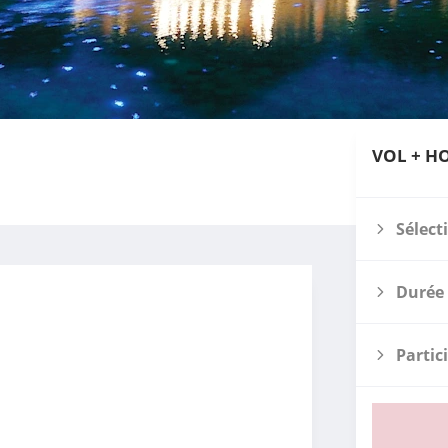
VOL + H
Sélect
Durée 
Partic