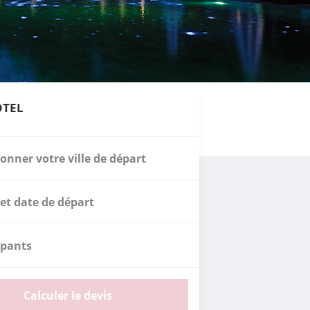
OTEL
ionner votre ville de départ
et date de départ
ipants
Calculer le devis