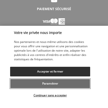
PAIEMENT SÉCURISÉ
Votre vie privée nous importe
Nos partenaires et nous-même utilisons des cookies
pour vous offrir une navigation et une personnalisation
optimale lors de l'utilisation de notre site, adapter les
SUIVEZ-NOUS
publicités à vos centres d'intérêts et enfin réaliser des
statistiques de fréquentation.
Accepter et fermer
Paramétrer
CONTACTEZ-NOUS
Sélectionner votre offre
043 508 19 00
Continuer sans accepter
Du lundi au vendredi de 10h à 20h et les samedi, dimanche de 10h à
18h