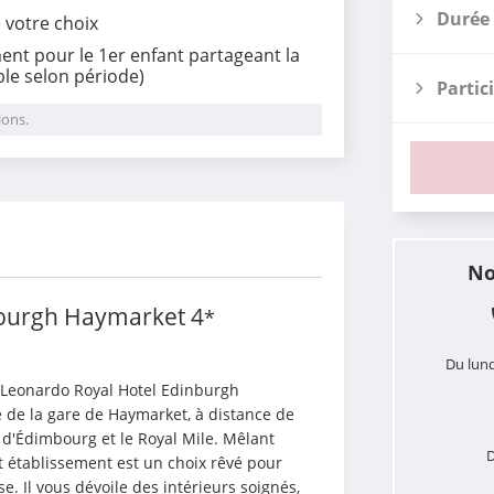
Durée 
e votre choix
ent pour le 1er enfant partageant la
le selon période)
Partic
ions.
i
No
nburgh Haymarket
4
*
Du lund
e Leonardo Royal Hotel Edinburgh 
 de la gare de Haymarket, à distance de 
d'Édimbourg et le Royal Mile. Mêlant 
D
et établissement est un choix rêvé pour 
e. Il vous dévoile des intérieurs soignés, 