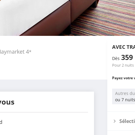
AVEC TR
Haymarket
4
*
359
Dès
Pour 2 nuits
Payez votre 
Autres du
vous
ou 7 nuit
Sélect
d