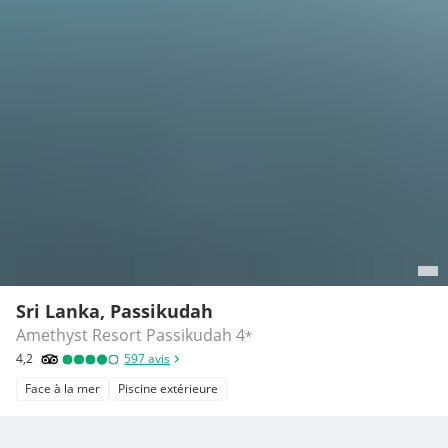
Sri Lanka, Passikudah
Amethyst Resort Passikudah
4
*
4,2
597
avis
Face à la mer
Piscine extérieure