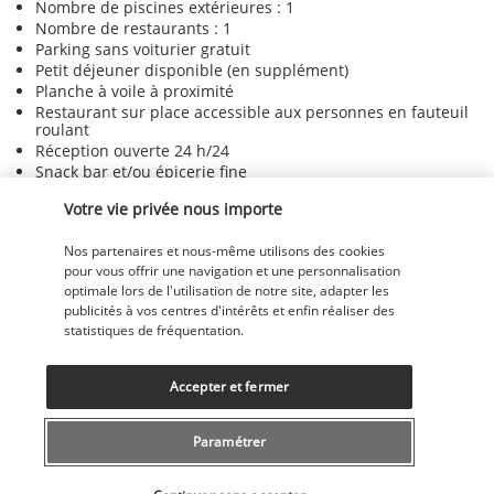
Nombre de piscines extérieures : 1
Nombre de restaurants : 1
Parking sans voiturier gratuit
Petit déjeuner disponible (en supplément)
Planche à voile à proximité
Restaurant sur place accessible aux personnes en fauteuil
roulant
Réception ouverte 24 h/24
Snack bar et/ou épicerie fine
Sol en carrelage dans les parties communes
Votre vie privée nous importe
Table de billard
Nos partenaires et nous-même utilisons des cookies
pour vous offrir une navigation et une personnalisation
Découvrir la destination
optimale lors de l'utilisation de notre site, adapter les
publicités à vos centres d'intérêts et enfin réaliser des
statistiques de fréquentation.
Informations utiles
Accepter et fermer
Paramétrer
Sélectionner votre offre
Nos experts à votre écoute