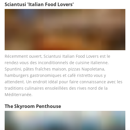
Sciantusi 'Italian Food Lovers'
Récemment ouvert, Sciantusi Italian Food Lovers est le 
rendez-vous des inconditionnels de cuisine italienne. 
Spuntini, pâtes fraîches maison, pizzas Napoletana, 
hamburgers gastronomiques et café ristretto vous y 
attendent. Un endroit idéal pour faire connaissance avec les 
traditions culinaires ensoleillées des rives nord de la 
Méditerranée.
The Skyroom Penthouse