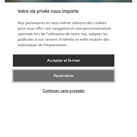
Votre vie privée nous importe
Nos partenaires et nous-même utilisons des cookies
pour vous offrir une navigation et une personnalisation
Le Skyroom Penthouse est situé au dernier étage de l'hôtel et 
optimale lors de l'utilisation de notre site, adapter les
offre une vue panoramique sur l'île de Malte et la mer 
publicités à vos centres d'intérêts et enfin réaliser des
statistiques de fréquentation.
Méditerranée. Le coin salon avec service de bar est idéal 
pour un apéritif relaxant. Plusieurs soirs par semaine, vous 
pouvez également assistance à des soirées divertissantes.
Accepter et fermer
Plus de détails
Paramétrer
Sélectionner votre offre
Continuer sans accepter
Activités & Lifestyle
Durant vos vacances maltaises, le Preluna Hotel & Spa 
constitue un havre de paix au cœur de la festive Sliema et le 
point de départ idéal pour découvrir les richesses de La 
Valette, Marsaxlokk, Mdina, Gozo ou Comino.