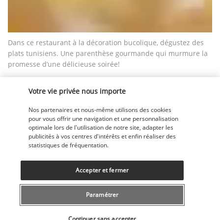
Dans ce restaurant à la décoration bucolique, dégustez des 
plats tunisiens. Une parenthèse gourmande qui murmure la 
promesse d’une délicieuse soirée!
Bar-salon Fleur de Lys
Votre vie privée nous importe
Nos partenaires et nous-même utilisons des cookies
pour vous offrir une navigation et une personnalisation
optimale lors de l'utilisation de notre site, adapter les
publicités à vos centres d'intérêts et enfin réaliser des
statistiques de fréquentation.
Accepter et fermer
En matinée ou en soirée, installez-vous sur l’un des larges 
fauteuils de ce bar-salon à l’atmosphère feutrée pour 
Paramétrer
déguster boissons locales, comme un traditionnel thé à la 
menthe, cocktails et autres apéritifs.
Sélectionner votre offre
Continuer sans accepter