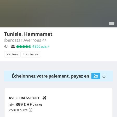
Tunisie, Hammamet
Iberostar Averroes
4
*
4,4
4 856
avis
Piscines
Tout inclus
Échelonnez votre paiement, payez en
2x
AVEC TRANSPORT
399 CHF
Dès
/pers
Pour 8 nuits