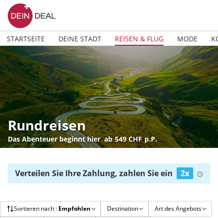
STARTSEITE
DEINE STADT
REISEN & FLUG
MODE
K
Rundreisen
Das Abenteuer beginnt hier
ab
549 CHF
p.P.
Verteilen Sie Ihre Zahlung, zahlen Sie ein
2x
Sortieren nach
:
Empfohlen
Destination
Art des Angebots