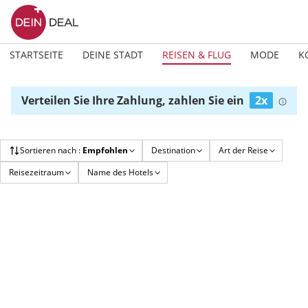
STARTSEITE
DEINE STADT
REISEN & FLUG
MODE
K
Verteilen Sie Ihre Zahlung, zahlen Sie ein
2x
Sortieren nach
:
Empfohlen
Destination
Art der Reise
Reisezeitraum
Name des Hotels