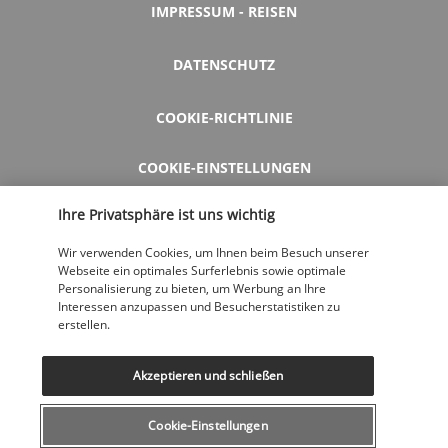
IMPRESSUM - REISEN
DATENSCHUTZ
COOKIE-RICHTLINIE
COOKIE-EINSTELLUNGEN
Ihre Privatsphäre ist uns wichtig
HILFE UND KONTAKT
Wir verwenden Cookies, um Ihnen beim Besuch unserer
Webseite ein optimales Surferlebnis sowie optimale
Personalisierung zu bieten, um Werbung an Ihre
MEINE BUCHUNG STORNIEREN
Interessen anzupassen und Besucherstatistiken zu
erstellen.
BESTPREISGARANTIE
Akzeptieren und schließen
Cookie-Einstellungen