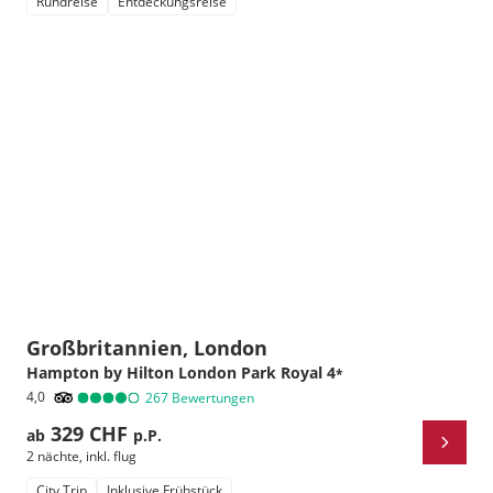
Rundreise
Entdeckungsreise
Großbritannien, London
Hampton by Hilton London Park Royal
4
*
4,0
267
Bewertungen
329 CHF
ab
p.P.
2 nächte
,
inkl. flug
City Trip
Inklusive Frühstück