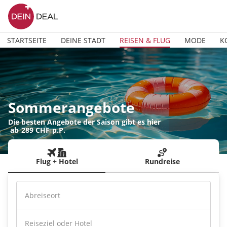
STARTSEITE
DEINE STADT
REISEN & FLUG
MODE
K
Sommerangebote
Die besten Angebote der Saison gibt es hier
ab
289 CHF
p.P.
Flug + Hotel
Rundreise
Abreiseort
Reiseziel oder Hotel