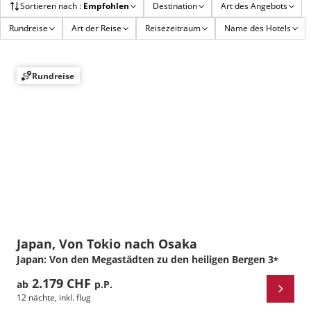
Sortieren nach
:
Empfohlen
Destination
Art des Angebots
Rundreise
Art der Reise
Reisezeitraum
Name des Hotels
Rundreise
Japan, Von Tokio nach Osaka
Japan: Von den Megastädten zu den heiligen Bergen
3
*
2.179 CHF
ab
p.P.
12 nächte
,
inkl. flug