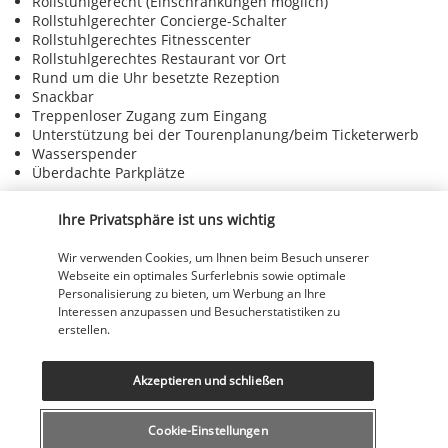
Rollstuhlgerecht (Einschränkungen möglich)
Rollstuhlgerechter Concierge-Schalter
Rollstuhlgerechtes Fitnesscenter
Rollstuhlgerechtes Restaurant vor Ort
Rund um die Uhr besetzte Rezeption
Snackbar
Treppenloser Zugang zum Eingang
Unterstützung bei der Tourenplanung/beim Ticketerwerb
Wasserspender
Überdachte Parkplätze
Einrichtungen
Ihre Privatsphäre ist uns wichtig
Rund um die Uhr geöffnete Fitnesseinrichtungen
Wir verwenden Cookies, um Ihnen beim Besuch unserer
Webseite ein optimales Surferlebnis sowie optimale
Entdecken Sie dieses wunderschöne
Personalisierung zu bieten, um Werbung an Ihre
Reiseziel
Interessen anzupassen und Besucherstatistiken zu
erstellen.
Nützliche Informationen
Akzeptieren und schließen
Cookie-Einstellungen