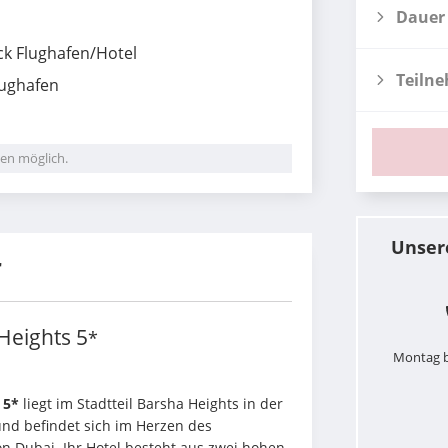
Dauer
ck Flughafen/Hotel
Teiln
lughafen
en möglich.
Unser
r
Heights
5
*
Montag b
 5*
 liegt im Stadtteil Barsha Heights in der 
nd befindet sich im Herzen des 
 Dubai. Ihr Hotel besteht aus zwei hohen 