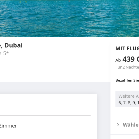
e, Dubai
MIT FLU
s
5
*
439 
Ab
Für 2 Nächte
Bezahlen Sie
Weitere A
6, 7, 8, 9
Wählen
 Zimmer