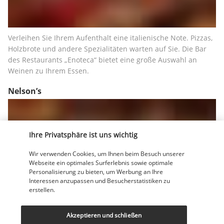
Verleihen Sie Ihrem Aufenthalt eine italienische Note. Pizzas, 
Holzbrote und andere Spezialitäten warten auf Sie. Die Bar 
des Restaurants „Enoteca“ bietet eine große Auswahl an 
Weinen zu Ihrem Essen.
Nelson’s
Ihre Privatsphäre ist uns wichtig
Wir verwenden Cookies, um Ihnen beim Besuch unserer
Webseite ein optimales Surferlebnis sowie optimale
Personalisierung zu bieten, um Werbung an Ihre
Tauchen Sie in die Atmosphäre eines echten englischen Pubs 
Interessen anzupassen und Besucherstatistiken zu
erstellen.
ein. Wählen Sie aus einer Vielzahl von Fassbieren. Im 
Nelson’s gibt es auch eine Auswahl an leichten Gerichten.
Akzeptieren und schließen
Mehr anzeigen