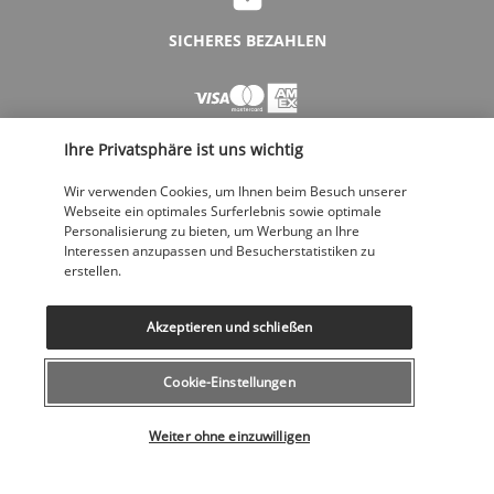
SICHERES BEZAHLEN
Ihre Privatsphäre ist uns wichtig
Wir verwenden Cookies, um Ihnen beim Besuch unserer
Webseite ein optimales Surferlebnis sowie optimale
Personalisierung zu bieten, um Werbung an Ihre
FOLGEN SIE UNS
Interessen anzupassen und Besucherstatistiken zu
erstellen.
Akzeptieren und schließen
Cookie-Einstellungen
KONTAKTIEREN SIE UNS
Wählen Sie Ihr Angebot
043 508 19 00
Weiter ohne einzuwilligen
Montag bis Freitag von 12 bis 20 Uhr, Samstags und Sonntags von 10
bis 18 Uhr