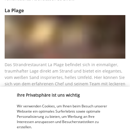
La Plage
Das Strandrestaurant La Plage befindet sich in einmaliger, 
traumhafter Lage direkt am Strand und bietet ein elegantes, 
vom weißen Sand inspiriertes, helles Umfeld. Hier können Sie 
sich von dem erfahrenen Chef und seinem Team mit leckeren 
Feinschmeckergerichten kulinarisch verwöhnen lassen und 
Ihre Privatsphäre ist uns wichtig
dabei den Traumblick auf den Indischen Ozean genießen.
Wir verwenden Cookies, um Ihnen beim Besuch unserer
Mehr anzeigen
Webseite ein optimales Surferlebnis sowie optimale
Personalisierung zu bieten, um Werbung an Ihre
Interessen anzupassen und Besucherstatistiken zu
Aktivitäten & Lifestyle
erstellen.