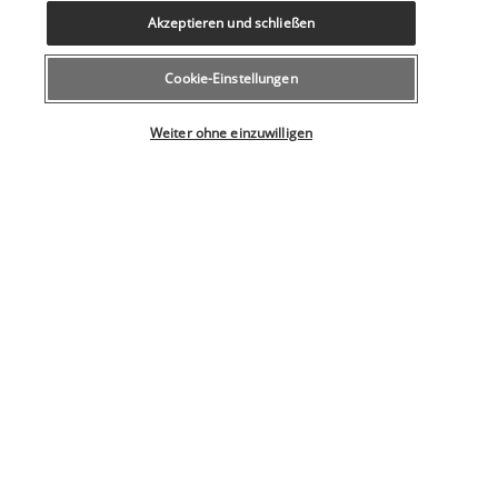
während Sie sich mit leckeren Gerichten verwöhnen lassen. 
Akzeptieren und schließen
Mittags bietet Ihnen das Restaurant italienische Spezialitäten 
an, abends erhalten Sie mauritische Speisen auf Grundlage 
Cookie-Einstellungen
regionaler Zutaten.
Bar Ti Baz
Weiter ohne einzuwilligen
Das Ti Baz befindet sich ebenfalls am Strand und lädt Sie 
dazu ein, seine Cocktails mit den Füßen im Wasser zu 
genießen. Die angebotenen Cocktail-Spezialitäten werden mit 
regionalem Rum gemixt. Außerdem erhalten Sie natürlich 
fruchtige alkoholfreie Getränke.
Mehr anzeigen