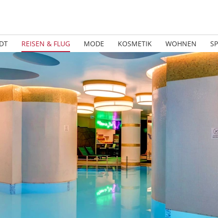
DT
REISEN & FLUG
MODE
KOSMETIK
WOHNEN
S